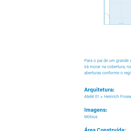
Para o pai de um grande a
irá morar na cobertura, n
aberturas conforme o regi
Arquitetura:
A
teliê 01 + Heinrich Froes
Imagens:
Möbius
Área Construída: